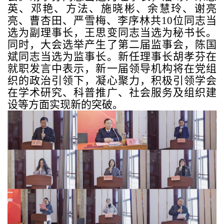
英、邓艳、方法、施晓彬、余慧玲、谢亮
亮、曹杏田、严雪梅、李序林共
10
位同志当
选为副理事长，王思变同志当选为秘书长。
同时，大会选举产生了第二届监事会，陈国
斌同志当选为监事长。新任理事长胡孝芬在
就职发言中表示，新一届领导机构将在党组
织的政治引领下，凝心聚力，积极引领学会
在学术研究、科普推广、社会服务及组织建
设等方面实现新的突破。