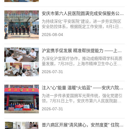
焦虑共处”主题科普公益讲座，将专业、贴心、
实用...
安庆市第六人民医院圆满完成安保服务公司交接工作
为持续深化“平安医院”建设，进一步夯实院区
安全防控体系，根据既定工作安排，8月1日上
午，安庆市第六人民医院科顺利完成与新老安
2026-08-04
保团队工作交接。本次交接全程规范有序，实
现了院区安保勤务的无缝衔接与执勤值守的零
空档...
沪宜携手促发展 精准帮扶提能力 ——上海专家来我院开展临床与科研专项指导
为深化沪宜医疗协作，推动成瘾障碍学科高质
量发展，7月28日，上海市精神卫生中心王媺
媞博士应邀来院，开展教学查房、技术指导及
2026-07-31
全院科研专题授课。 上午，王博士深入成瘾障
碍科病区，全面了解科室业务运...
注入“心”能量 温暖“火焰蓝” ——安庆六院党员志愿者走进消防队开展双拥心理服务活动
为进一步传承爱国拥军光荣传统，强化党建引
领，7月31日上午，安庆市第六人民医院副院
长宣余鹏率党员志愿者一行，赴迎江区华中路
2026-07-31
消防救援站开展双拥共建活动，在炎炎夏日为
消防指战员送去清凉与关怀。 ...
普六病区开展“清风拂心，安然度夏” 住院患者避暑关怀行动