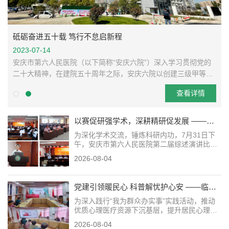
安徽绿苑司法鉴定所再次获评安徽省A级司法鉴定机构
砥砺奋进五十载 笃行不怠启新程
2026-07-14
2023-07-14
近日，在安徽省司法厅2025年度司法鉴定机构诚信等级评估中，
安庆市第六人民医院（以下简称“安庆六院”）深入学习贯彻党的
我院安徽绿苑司法鉴定所再次获评A级。这是对我院司法鉴定质
二十大精神，在建院五十周年之际，安庆六院以创建三级甲等专
科医院为目标，切实把推动高质量发展的要求贯彻到医院工作的
量及诚信体系建设的高度肯定。 文：吕世玉
查看详情
查看详情
各个领域，推进精神卫生事业高质量发展...
以赛促研强学术，深耕精研促发展 ——安庆市第六人民医院第二届综述演讲比赛圆满落幕
为深化学术交流，锤炼科研内功，7月31日下
午，安庆市第六人民医院第二届综述演讲比赛
在门诊七楼会议室成功举办。本次活动由科教
2026-08-04
科精心组织，得到了全院临床、门诊、医技及
特色诊疗中心的积极响应，28组选手同台竞
技，上演了...
党建引领暖民心 科普解忧护心安 ——临床心理科党支部开展焦虑情绪科普进社区活动
为深入践行“我为群众办实事”实践活动，推动
优质心理医疗资源下沉基层，提升居民心理健
康素养，近日，我院临床心理科党支部组织党
2026-08-04
员骨干及心理专家团队走进绿地社区，开展“与