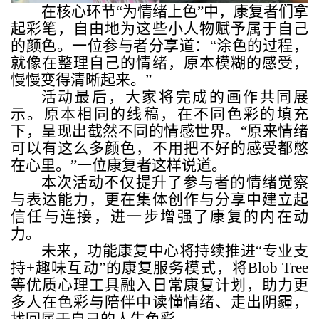
在核心环节“为情绪上色”中，康复者们拿
起彩笔，自由地为这些小人物赋予属于自己
的颜色。一位参与者分享道：“涂色的过程，
就像在整理自己的情绪，原本模糊的感受，
慢慢变得清晰起来。”
活动最后，大家将完成的画作共同展
示。原本相同的线稿，在不同色彩的填充
下，呈现出截然不同的情感世界。“原来情绪
可以有这么多颜色，不用把不好的感受都憋
在心里。”一位康复者这样说道。
本次活动不仅提升了参与者的情绪觉察
与表达能力，更在集体创作与分享中建立起
信任与连接，进一步增强了康复的内在动
力。
未来，功能康复中心将持续推进“专业支
持
+
趣味互动”的康复服务模式，将
Blob Tree
等优质心理工具融入日常康复计划，助力更
多人在色彩与陪伴中读懂情绪、走出阴霾，