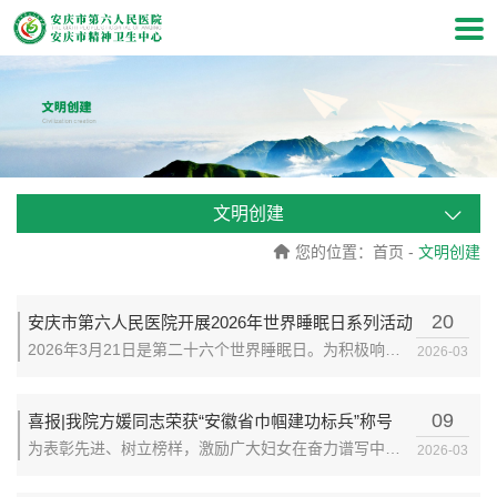
文明创建
您的位置：
首页
-
文明创建
20
安庆市第六人民医院开展2026年世界睡眠日系列活动
2026年3月21日是第二十六个世界睡眠日。为积极响应
2026-03
“睡眠与健康”的全球倡议，普及科学睡眠知识，提升公众
睡眠健康水平，安庆市第六人民医院围绕“优质睡眠，美
09
喜报|我院方媛同志荣获“安徽省巾帼建功标兵”称号
好生活”主题精心策划并组织开展了一系列形式多样、内
为表彰先进、树立榜样，激励广大妇女在奋力谱写中国
2026-03
容丰富的...
式现代化安徽篇章中激扬巾帼之志、勇建巾帼之功，近