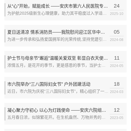
日，安徽省妇女联合会对一批贡献突出的先进集体和个
24
从“心”开始，赋能成长 ——安庆市第六人民医院专家走进高校，为新生筑牢心理韧性防线
人予以表彰。我院方媛同志因专业素质过硬、工作作风
为护航2025级新生心理健康，助力其平稳度过入学适应
2025-10
务实、无私奉献...
期，10月21日晚，安庆市第六人民医院应现代商务学院
邀请，在校图文信息中心报告厅成功举办“提升心理韧
05
夏日送清凉 情系消防员——我院慰问迎江区华中路消防救援站队员并开展心理健康辅导活动
性，赋能大学生活”主题心理健康讲座。本次活动由医院
为进一步传承和弘扬爱国拥军的光荣传统,坚持党建引
2024-08
临床心理科主...
领，增强国防观念。8月2日下午，市六院党委书记沈振
一行前往安庆市迎江区华中路消防救援站开展双拥共建
11
护士节与母亲节“邂逅”温暖关爱双至 彰显白衣天使与母亲的双重荣光
活动，在炎炎夏日为消防官兵送去一份清凉，一份关
浓情五月，是花开的季节，更是感恩的季节，当护士节
2024-05
怀。 ...
“邂逅”母亲节，“天使的大爱”与“母爱的深情”同行，将关
爱与温情绽放人间。 5月10日上午，党委书记沈振、院
18
市六院举办“三八国际妇女节” 户外团建活动
长欧阳泽祥等班子成员以及妇联执委委员们，分别赴各
近日，市六院为庆祝“三八国际妇女节”，精心组织了一场
2024-03
科室向...
别开生面的户外团建活动。活动于3月16日在风景如画的
龙湫池景区举行，旨在通过户外徒步和团建活动，增强
12
凝心聚力守初心 以心为灯践使命 ——安庆六院组织开展庆祝建院50周年 暨“5.12”国际护士节系列活动
女职工之间的团队凝聚力，丰富她们的业余文化生活。
五月春日浓，似锦繁花开。在生机盎然、万物并秀的孟
2023-05
...
夏时节，为庆祝医院建院50周年，持续传承和发扬南丁