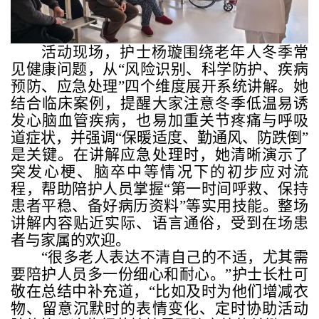
活动现场，护士杨璇围绕老年人冬季常
见健康问题，从“风险识别、科学防护、疾病
预防、应急处理”四个维度展开系统讲解。她
结合临床案例，提醒大家注意冬季低温易诱
发心脑血管疾病，也易加重关节疼痛与呼吸
道症状，并强调“保暖适度、勤通风、防跌倒”
是关键。在讲解应急处理时，她清晰演示了
突发心梗、脑卒中等情况下的初步应对流
程，帮助陪护人员掌握“第一时间呼救、保持
患者平稳、备好病历资料”等实用技能。整场
讲解内容贴近实际、语言通俗，受到在场患
者与家属的欢迎。
“很多老人表达不清自己的不适，尤其需
要陪护人员多一份细心和耐心。”护士长杜可
敬在总结中补充道，“比如及时为他们增减衣
物、留意沉默时的表情变化、定时协助活动