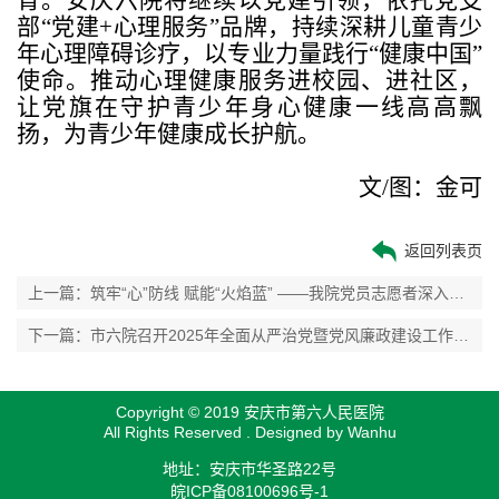
部“党建
+
心理服务”品牌，持续深耕儿童青少
年心理障碍诊疗，以专业力量践行“健康中国”
使命。推动心理健康服务进校园、进社区，
让党旗在守护青少年身心健康一线高高飘
扬，为青少年健康成长护航。
文
/
图：金可
返回列表页
上一篇：筑牢“心”防线 赋能“火焰蓝” ——我院党员志愿者深入消防队开展双拥心理关爱活动
下一篇：市六院召开2025年全面从严治党暨党风廉政建设工作会议
Copyright © 2019 安庆市第六人民医院
All Rights Reserved . Designed by
Wanhu
地址：安庆市华圣路22号
皖ICP备08100696号-1