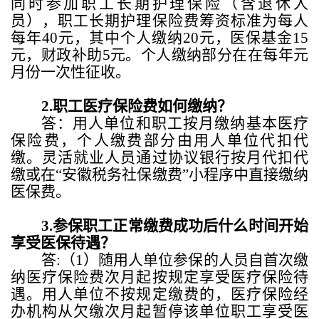
同时参加职工长期护理保险（含退休人
员），职工长期护理保险费筹资标准为每人
每年
40
元，其中个人缴纳
20
元，医保基金
15
元，财政补助
5
元。个人缴纳部分在在每年元
月份一次性征收。
2.
职工医疗保险费如何缴纳？
答：用人单位和职工按月缴纳基本医疗
保险费，个人缴费部分由用人单位代扣代
缴。灵活就业人员通过协议银行按月代扣代
缴或在“安徽税务社保缴费”小程序中直接缴纳
医保费。
3.
参保职工正常缴费成功后什么时间开始
享受医保待遇？
答
:
（
1
）随用人单位参保的人员自首次缴
纳医疗保险费次月起按规定享受医疗保险待
遇。用人单位不按规定缴费的，医疗保险经
办机构从欠缴次月起暂停该单位职工享受医