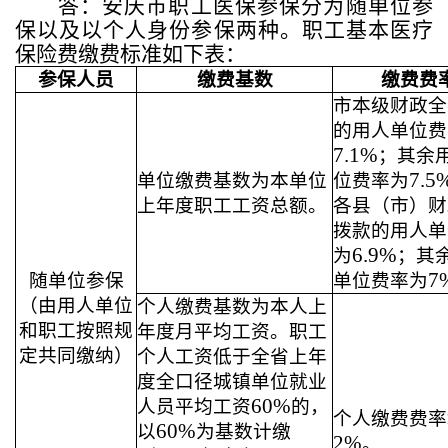
答：安庆市职工医保参保分为随单位参
保以及以个人身份参保两种。职工基本医疗
保险费缴费标准如下表：
参保人员
缴费基数
缴费费
市本级财政全
的用人单位费
7.1%
；其余
7.5
单位缴费基数为本单位
位费率为
上年度职工工资总额。
各县（市）财
拨款的用人单
6.9%
为
；其
7
随单位参保
单位费率为
（由用人单位
个人缴费基数为本人上
和职工按照规
年度月平均工资。职工
定共同缴纳）
个人工资低于全省上年
度全口径城镇单位就业
60%
人员平均工资
的，
个人缴费费率
60%
以
为基数计缴
2%
。