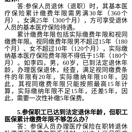
答
:
参保人员退休（退职）时，其基本医
疗保险累计缴费年限需男满
30
年（
360
个
月）、女满
25
年（
300
个月），方可享受退休
人员的基本医疗保险待遇。
累计缴费年限包括实际缴费年限和视同
缴费年限。视同缴费年限男不超过
15
年（
180
个月）、女不超过
10
年（
120
个月），实际缴
纳基本医疗保险费年限不得低于
15
年（
180
个
月）。如李四，男，
60
岁，已到法定退休年
龄，办理医保退休，经查，满足视同缴费条
件的年限有
20
年，实际缴纳年限
10
年，因
此，其视同缴费年限只能按照最高
15
年计
算，实际缴纳年限不足
15
年，还差
5
年，因
此，需要一次性补缴
5
年保费。
5.
参保职工已达到法定退休年龄，但职工
医保累计缴费年限不够怎么办？
答：参保人员办理医疗保险在职转退休