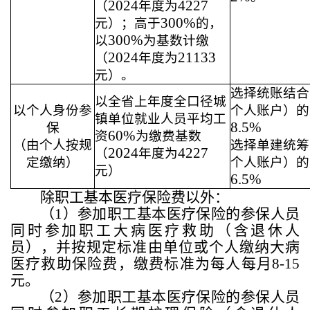
2024
4227
（
年度为
300%
元）；高于
的，
300%
以
为基数计缴
2024
21133
（
年度为
元）。
选择统账结合
以全省上年度全口径城
以个人身份参
个人账户）的
镇单位就业人员平均工
8.5%
保
60%
资
为缴费基数
（由个人按规
选择单建统筹
2024
4227
（
年度为
定缴纳）
个人账户）的
元）
6.5%
除职工基本医疗保险费以外：
（
1
）参加职工基本医疗保险的参保人员
同时参加职工大病医疗救助（含退休人
员），并按规定标准由单位或个人缴纳大病
医疗救助保险费，缴费标准为每人每月
8-15
元。
（
2
）参加职工基本医疗保险的参保人员