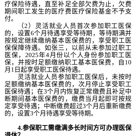
疗保险待遇，直至补足全部欠费为止，欠费
期间职工发生的医疗费医疗保险基金不予支
付。
（
2
）灵活就业人员首次参加职工医保
的，设置
6
个月待遇享受等待期，等待期满并
按规定继续缴纳基本医保费的，享受职工医
保保障待遇。如张三，以前从未参加过职工
医保，
2025
年
4
月份以个人身份参加职工医
保，并按时足额缴纳职工基本医保费，自
10
月
1
日起享受职工医保待遇。
灵活就业人员参加职工医保后，未按时
足额缴纳基本医保费的，次月停止享受职工
医保待遇；在
3
个月内恢复正常缴费且补足中
断期间基本医保费的，缴费当月起即可按规
定享受待遇；中断缴费超过
3
个月后重新缴费
的，设置
3
个月待遇享受等待期。
4.
参保职工需缴满多长时间方可办理医保
退休？