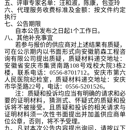
五、评审专家名单：汪和淑，陈康，包亚玲
六、代理服务收费标准及金额：按文件约定
执行
七、公告期限
自本公告发布之日起
1
个工作日。
八、其他补充事宜
若参与报价的供应商对上述结果有质疑，
可在公示期内以书面形式向安徽箭森工程咨
询有限公司提出质疑，质疑材料递交地址：
安徽省安庆市集贤南路
108
号戏校大院
3
栋
2
楼，联系电话：
0556-8701712
。安庆市第六
人民医院纪检室，质疑材料递交地址：安庆
市华圣路
22
号，电话：
0556-5201526
。
注：质疑和投诉均应当有明确的请求和必
要的证明材料，猜测式、怀疑式的质疑和投
诉将不被接受。且质疑和投诉的相关请求与
证明材料须一次性书面提出并加盖供应商单
位公章，否则，将不予受理。
九、凡对本次公告内容提出询问，请按以下