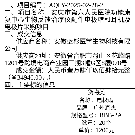
一、项目编号：
AQLY-2025-02-28-2
二、项目名称：安庆市第六人民医院功能康
复中心生物反馈治疗仪配件电极帽和耳机及
电极片采购项目
三、成交信息
供应商名称：安徽蓝杉医学生物科技有限
公司
供应商地址：安徽省合肥市蜀山区花峰路
1201
号跨境电商产业园三期
3
幢
G
区
8
层
078
号
成交金额：人民币叁万肆仟玖佰肆拾元整
（￥
34940.00
元）
四、主要标的信息
货物类
名称：电极帽
品牌：广州润杰
BBB-2A
规格型号：
20
数量：
个
1200
单价：
元