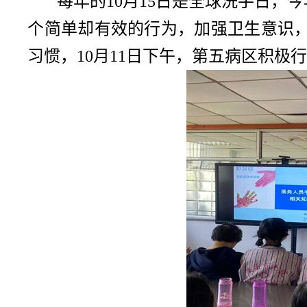
每年的
10
月
15
日是全球洗手日，今
个简单却有效的行为，加强卫生意识
习惯，
10
月
11
日下午，第五病区积极